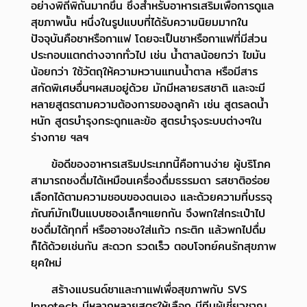
อย่างพิถีพิถันมากขึ้น ซึ่งสำหรับอาหารเสริมเพื่อการดูแล
สุขภาพนั้น หนึ่งในรูปแบบที่ได้รับความนิยมมากใน
ปัจจุบันคือชาหรือกาแฟ โดยจะเป็นชาหรือกาแฟที่มีส่วน
ประกอบแตกต่างจากทั่วไป เช่น น้ำตาลน้อยกว่า ไขมัน
น้อยกว่า ใช้วัตถุให้ความหวานแทนน้ำตาล หรือมีสาร
สกัดพิเศษอื่นๆผสมอยู่ด้วย มักมีหลายรสชาติ และจะมี
หลายสูตรตามความต้องการของลูกค้า เช่น สูตรลดน้ำ
หนัก สูตรบำรุงกระดูกและข้อ สูตรบำรุงระบบต่างๆใน
ร่างกาย ฯลฯ
ข้อดีของอาหารเสริมประเภทนี้คือทานง่าย ผู้บริโภค
สามารถชงดื่มได้เหมือนเครื่องดื่มธรรมดา รสชาติอร่อย
เลือกได้ตามความชอบของตนเอง และด้วยความที่บรรจุ
ภัณฑ์มักเป็นแบบซองเล็กๆแยกกัน จึงพกใส่กระเป๋าไป
ชงดื่มได้ทุกที่ หรืออาจชงใส่แก้ว กระติก แล้วพกไปดื่ม
ก็ได้ด้วยเช่นกัน สะดวก รวดเร็ว ตอบโจทย์คนรักสุขภาพ
ยุคใหม่
สร้างแบรนด์ชาและกาแฟเพื่อสุขภาพกับ SVS
Innotech มีหลากหลายสูตรให้เลือก มีทีมผู้เชี่ยวชาญ