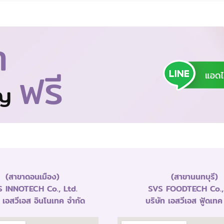
า
ฟรี
าญ
(สาขาดอนเมือง)
(สาขานนทบุรี)
 INNOTECH Co., Ltd.
SVS FOODTECH Co., 
ท เอสวีเอส อินโนเทค จำกัด
บริษัท เอสวีเอส ฟู้ดเทค