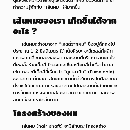
ดูแลเส้นผมควรใส่ใจดูแลตั้งแต่รากผม ซึ่งวันนี้เราจะมา
ทำความรู้จักกับ “เส้นผม” ให้มากขึ้น
เส้นผมของเรา เกิดขึ้นได้จาก
อะไร ?
เส้นผมสร้างมาจาก “เซลล์รากผม” ซึ่งอยู่ลึกลงไป
ประมาณ 1-2 มิลลิเมตร ใต้หนังศีรษะ จะมีเซลล์ที่ผลิต
แกนผมเปลือกนอก
ของผม นอกจากนี้บริเวณรากผมยัง
มีเซลล์สร้างเม็ดสี โดยคนเอเชียจะมีผมสีดำหรือน้ำตาล
เข้ม เพราะมีเม็ดสีที่เรียกว่า
“ยูเมลานิน” (Eumelanin)
ซึ่งมีสีเข้ม นั่นเอง เส้นผมมีหน้าที่หลักในการปกป้องหนัง
ศีรษะ ไม่ให้เสียความร้อนมากเกินไป
นอกจากนี้เส้นผมและ
การจัดแต่งทรงผมยังส่งผลต่อความสวยงาม และภาพ
ลักษณ์ของเราได้อีกด้วย
โครงสร้างของผม
เส้นผม (hair shaft) จะมีลักษณะโครงสร้าง