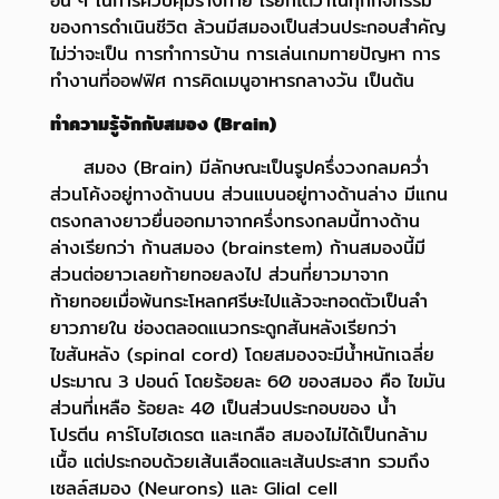
อื่น ๆ ในการควบคุมร่างกาย เรียกได้ว่าในทุกกิจกรรม
ของการดำเนินชีวิต
ล้วนมีสมองเป็นส่วนประกอบสำคัญ
ไม่ว่าจะเป็น การทำการบ้าน การเล่นเกมทายปัญหา
การ
ทำงานที่ออฟฟิศ การคิดเมนูอาหารกลางวัน เป็นต้น
ทำความรู้จักกับสมอง (Brain)
สมอง (Brain) มีลักษณะเป็นรูปครึ่งวงกลมคว่ำ
ส่วนโค้งอยู่ทางด้านบน ส่วนแบนอยู่ทางด้านล่าง มีแกน
ตรงกลางยาว
ยื่นออกมาจากครึ่งทรงกลมนี้ทางด้าน
ล่างเรียกว่า ก้านสมอง (brainstem) ก้านสมองนี้มี
ส่วนต่อยาวเลยท้ายทอยลงไป
ส่วนที่ยาวมาจาก
ท้ายทอยเมื่อพ้นกระโหลกศรีษะไปแล้วจะทอดตัวเป็นลำ
ยาวภายใน ช่องตลอดแนวกระดูกสันหลังเรียกว่า
ไขสันหลัง (spinal cord) โดยสมองจะมีน้ำหนักเฉลี่ย
ประมาณ 3 ปอนด์ โดยร้อยละ 60 ของสมอง คือ ไขมัน
ส่วนที่เหลือ
ร้อยละ 40 เป็นส่วนประกอบของ น้ำ
โปรตีน คาร์โบไฮเดรต และเกลือ สมองไม่ได้เป็นกล้าม
เนื้อ แต่ประกอบด้วยเส้นเลือด
และเส้นประสาท รวมถึง
เซลล์สมอง (Neurons) และ Glial cell