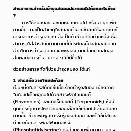
สารอาหารสำหรับบำรุงสมองประกอบไปด้วยอะไรบ้าง
?
การใช้สมองอย่างหนักหน่วงเกินไป หรือ อายุที่เพิ่ม
มากขึ้น อาจเป็นสาเหตุให้สมองทำงานช้าลงได้
ผลิตภัณฑ์
เสริมอาหารบำรุงสมอง จึงเป็นตัวช่วยที่ดีอย่างหนึ่ง ซึ่ง
สามารถใส่สารสกัดมากมายที่มีประโยชน์ต่อสมอง
มีส่วน
ช่วยในการบำรุงสมอง และชะลอความเสื่อมของสมอง
ส่งผลต่อการทำงานต่าง ๆ ให้ดีขึ้นได้
ตัวอย่างสารสกัดที่ช่วยบำรุงสมอง ได้แก่
1. สารสกัดจากใบแปะก๊วย
เป็นหนึ่งในสารสกัดที่ขึ้นชื่อเรื่องบำรุงสมอง เนื่องจาก
ในใบแปะก๊วยอุดมไปด้วยสารฟลาโวนอยด์
(Flavonoids) และเทอร์ปินอยด์ (Terpenoids) ซึ่งมี
ฤทธิ์กระตุ้นการไหลเวียนของเลือดให้เลือดไปเลี้ยงสมอง
มากขึ้น ช่วยเพิ่มพูนการรับรู้ของสมอง และทำให้มีสมาธิ
ดี และยังมีสารฟอสฟาติดิลซีรีน
(Phosphatidylserine) ที่มีส่วนช่วยพัฒนาความทรง