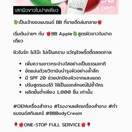
เป็นเจ้าของแบรนด์ BB ที่ขายดีถล่มทลาย
เริ่มต้นง่ายๆ กับ
BB Apple
สูตรผิวขาวในปาด
เดียว
ผิวไบร์ท ไม่โบ๊ะ ไม่เป็นคราบ ขวัญใจพริ๊ตตี้ตลอดกาล
เพิ่มความขาวกระจ่างใสอย่างเป็นธรรมชาติ
อัดแน่นด้วยวิตามินบำรุงผิวอย่างล้ำลึก
มี SPF 20 ช่วยปกป้องผิวจากแสงแดด
ปรับสูตรเองได้ ให้เป็นเอกลักษณ์ไม่ซ้ำใคร
ผลิตขั้นต่ำเพียง 1,000 ชิ้น เท่านั้น
#OEMเครื่องสำอาง #โรงงานผลิตเครื่องสำอาง #ทำ
แบรนด์สกินแคร์ #BBBodyCream
ONE-STOP FULL SERVICE