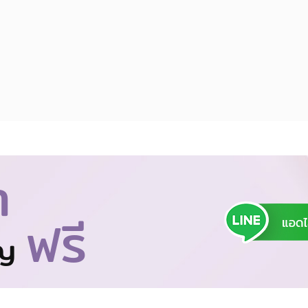
า
ฟรี
าญ