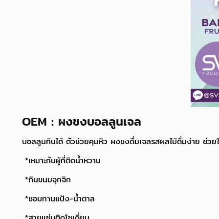
OEM : ผงชงบอลลูนเจล
บอลลูนกินได้ ตัวช่วยคุมหิว ผงชงดื่มเจลรสผลไม้ดื่มง่าย ช่ว
*เหมาะกับผู้ที่ติดน้ำหวาน
*กินขนมจุกจิก
*ชอบทานแป้ง-น้ำตาล
*สายแซ่บติดโซเดี่ยม