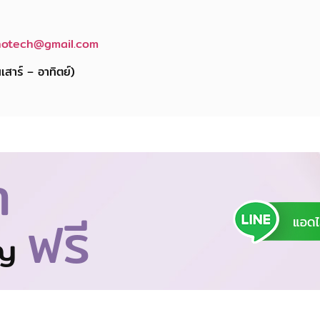
notech@gmail.com
เสาร์ – อาทิตย์)
า
ฟรี
าญ