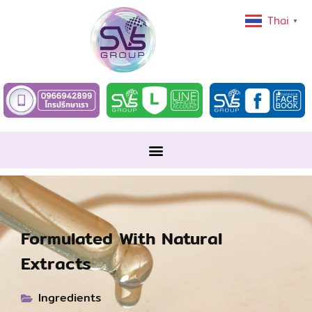
Thai
▼
Formulated With Natural
Extracts
Ingredients