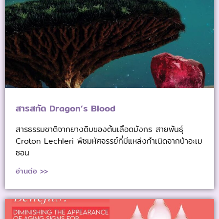
สารสกัด Dragon’s Blood
สารธรรมชาติจากยางดิบของต้นเลือดมังกร สายพันธุ์
Croton Lechleri พืชมหัศจรรย์ที่มีแหล่งกำเนิดจากป่าอะเม
ซอน
อ่านต่อ >>