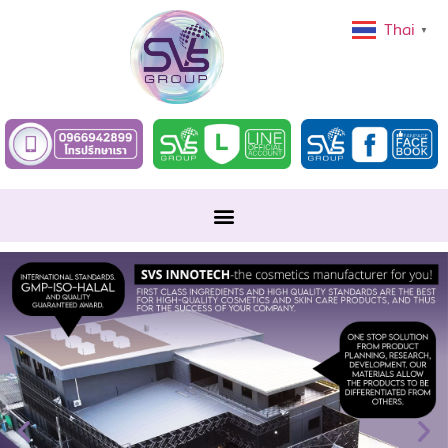
Thai
▼