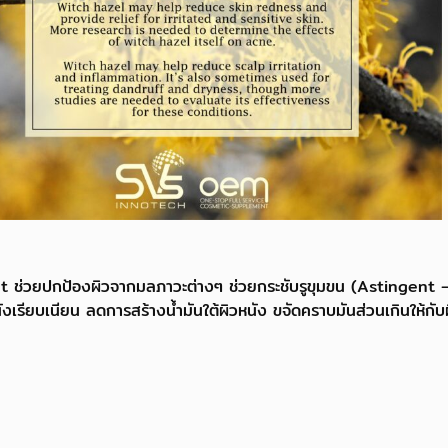
ant ช่วยปกป้องผิวจากมลภาวะต่างๆ ช่วยกระชับรูขุมขน (Astingent 
เรียบเนียน ลดการสร้างน้ำมันใต้ผิวหนัง ขจัดคราบมันส่วนเกินให้กับผิ